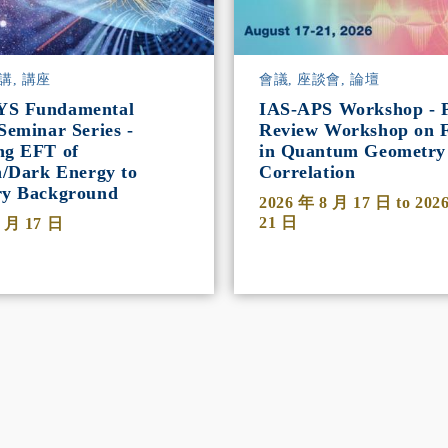
講, 講座
會議, 座談會, 論壇
YS Fundamental
IAS-APS Workshop - P
Seminar Series -
Review Workshop on F
ng EFT of
in Quantum Geometry
n/Dark Energy to
Correlation
ry Background
2026 年 8 月 17 日
to
202
21 日
8 月 17 日