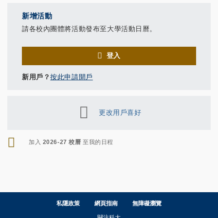
新增活動
請各校內團體將活動發布至大學活動日曆。
登入
新用戶？
按此申請開戶
更改用戶喜好
RSS
加入
2026-27 校曆
至我的日程
私隱政策
網頁指南
無障礙瀏覽
關注科大