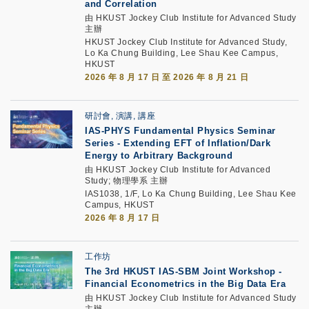
and Correlation
由 HKUST Jockey Club Institute for Advanced Study
主辦
HKUST Jockey Club Institute for Advanced Study,
Lo Ka Chung Building, Lee Shau Kee Campus,
HKUST
2026 年 8 月 17 日 至 2026 年 8 月 21 日
研討會, 演講, 講座
IAS-PHYS Fundamental Physics Seminar
Series - Extending EFT of Inflation/Dark
Energy to Arbitrary Background
由 HKUST Jockey Club Institute for Advanced
Study; 物理學系 主辦
IAS1038, 1/F, Lo Ka Chung Building, Lee Shau Kee
Campus, HKUST
2026 年 8 月 17 日
工作坊
The 3rd HKUST IAS-SBM Joint Workshop -
Financial Econometrics in the Big Data Era
由 HKUST Jockey Club Institute for Advanced Study