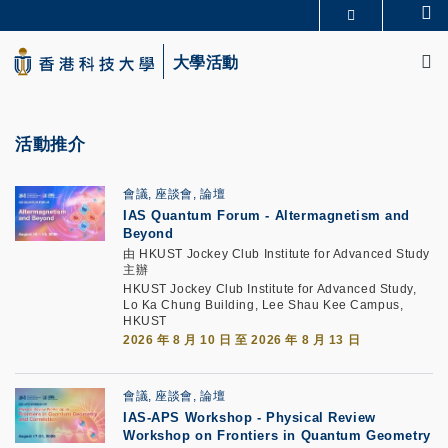
Skip
Se
更多科大概覽
to
M
科大新聞
學術部門索引
main
大學活動
生活@科大
圖書館
content
校園地圖及指南
CAREERS AT HKUST
教授簡錄
認識科大
活動推介
會議, 座談會, 論壇
IAS Quantum Forum - Altermagnetism and
Beyond
由 HKUST Jockey Club Institute for Advanced Study
主辦
HKUST Jockey Club Institute for Advanced Study,
Lo Ka Chung Building, Lee Shau Kee Campus,
HKUST
2026 年 8 月 10 日 至 2026 年 8 月 13 日
會議, 座談會, 論壇
IAS-APS Workshop - Physical Review
Workshop on Frontiers in Quantum Geometry