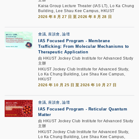
主辦
Kaisa Group Lecture Theater (IAS LT), Lo Ka Chung
Building, Lee Shau Kee Campus, HKUST
2026 年 8 月 27 日 至 2026 年 8 月 28 日
會議, 座談會, 論壇
IAS Focused Program - Membrane
Trafficking: From Molecular Mechanisms to
Therapeutic Application
由 HKUST Jockey Club Institute for Advanced Study
主辦
HKUST Jockey Club Institute for Advanced Study,
Lo Ka Chung Building, Lee Shau Kee Campus,
HKUST
2026 年 10 月 25 日 至 2026 年 10 月 27 日
會議, 座談會, 論壇
IAS Focused Program - Reticular Quantum
Matter
由 HKUST Jockey Club Institute for Advanced Study
主辦
HKUST Jockey Club Institute for Advanced Study,
Lo Ka Chung Building, Lee Shau Kee Campus,