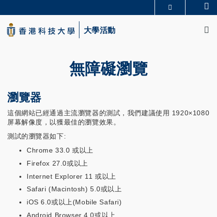
Skip
Se
更多科大概覽
to
M
科大新聞
學術部門索引
main
大學活動
生活@科大
圖書館
content
校園地圖及指南
CAREERS AT HKUST
教授簡錄
認識科大
無障礙瀏覽
瀏覽器
這個網站已經通過主流瀏覽器的測試，我們建議使用 1920×1080
屏幕解像度，以獲最佳的瀏覽效果。
測試的瀏覽器如下:
Chrome 33.0 或以上
Firefox 27.0或以上
Internet Explorer 11 或以上
Safari (Macintosh) 5.0或以上
iOS 6.0或以上(Mobile Safari)
Android Browser 4.0或以上