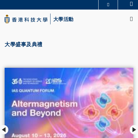
Skip
Se
更多科大概覽
to
M
科大新聞
學術部門索引
main
大學活動
生活@科大
圖書館
content
校園地圖及指南
CAREERS AT HKUST
教授簡錄
認識科大
大學盛事及典禮