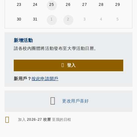
23
24
25
26
27
28
29
30
31
1
2
3
4
5
新增活動
請各校內團體將活動發布至大學活動日曆。
登入
新用戶？
按此申請開戶
更改用戶喜好
RSS
加入
2026-27 校曆
至我的日程