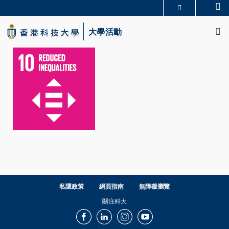
Skip
Se
更多科大概覽
to
M
科大新聞
學術部門索引
main
大學活動
生活@科大
圖書館
content
校園地圖及指南
CAREERS AT HKUST
教授簡錄
認識科大
私隱政策
網頁指南
無障礙瀏覽
關注科大
Facebook
LinkedIn
Instagram
Youtube