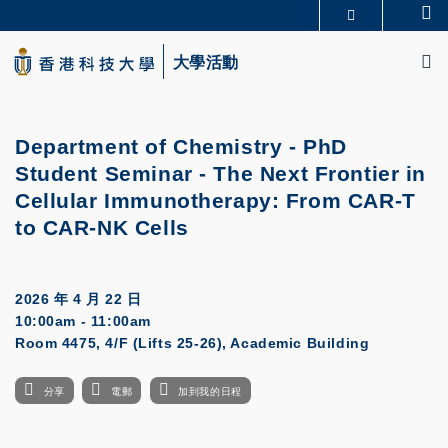
Skip
Se
更多科大概覽
to
M
科大新聞
學術部門索引
main
大學活動
生活@科大
圖書館
content
校園地圖及指南
CAREERS AT HKUST
教授簡錄
認識科大
Department of Chemistry - PhD
Student Seminar - The Next Frontier in
Cellular Immunotherapy: From CAR-T
to CAR-NK Cells
2026 年 4 月 22 日
10:00am - 11:00am
Room 4475, 4/F (Lifts 25-26), Academic Building
分享
電郵
加到我的日程