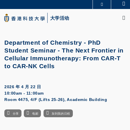
Skip
Se
更多科大概览
to
M
科大新闻
学术部门索引
main
大学活动
生活@科大
图书馆
content
校园地图及指南
CAREERS AT HKUST
教授简录
认识科大
Department of Chemistry - PhD
Student Seminar - The Next Frontier in
Cellular Immunotherapy: From CAR-T
to CAR-NK Cells
2026 年 4 月 22 日
10:00am - 11:00am
Room 4475, 4/F (Lifts 25-26), Academic Building
分享
电邮
加到我的日程