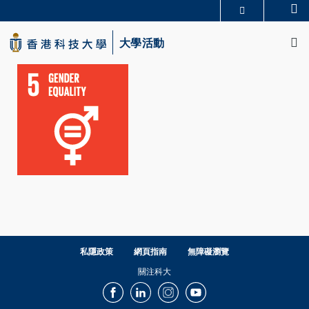
Skip
Se
更多科大概覽
to
M
科大新聞
學術部門索引
main
大學活動
生活@科大
圖書館
content
校園地圖及指南
CAREERS AT HKUST
教授簡錄
認識科大
私隱政策
網頁指南
無障礙瀏覽
關注科大
Facebook
LinkedIn
Instagram
Youtube