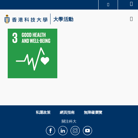
Skip
Se
更多科大概覽
to
M
科大新聞
學術部門索引
main
大學活動
生活@科大
圖書館
content
校園地圖及指南
CAREERS AT HKUST
教授簡錄
認識科大
私隱政策
網頁指南
無障礙瀏覽
關注科大
Facebook
LinkedIn
Instagram
Youtube