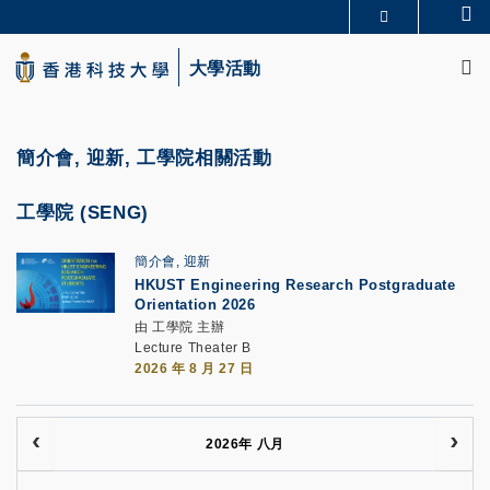
Skip
Se
更多科大概覽
to
M
科大新聞
學術部門索引
main
大學活動
生活@科大
圖書館
content
校園地圖及指南
CAREERS AT HKUST
教授簡錄
認識科大
簡介會, 迎新, 工學院相關活動
工學院 (SENG)
簡介會, 迎新
HKUST Engineering Research Postgraduate
Orientation 2026
由 工學院 主辦
Lecture Theater B
2026 年 8 月 27 日
2026年 八月