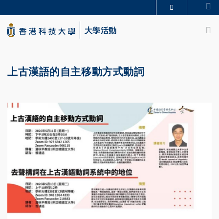
Skip
Se
更多科大概覽
to
M
科大新聞
學術部門索引
main
大學活動
生活@科大
圖書館
content
校園地圖及指南
CAREERS AT HKUST
教授簡錄
認識科大
上古漢語的自主移動方式動詞