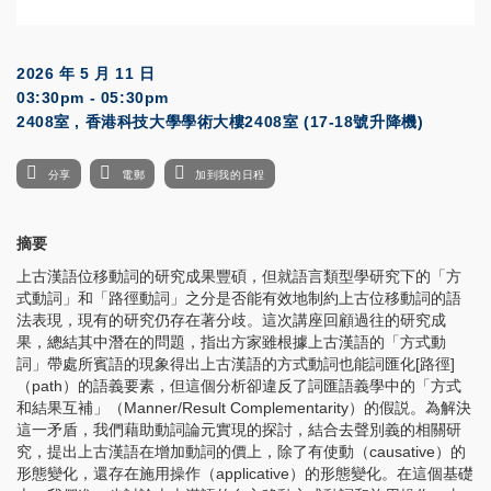
2026 年 5 月 11 日
03:30pm - 05:30pm
2408室 , 香港科技大學學術大樓2408室 (17-18號升降機)
分享
電郵
加到我的日程
摘要
上古漢語位移動詞的研究成果豐碩，但就語言類型學研究下的「方
式動詞」和「路徑動詞」之分是否能有效地制約上古位移動詞的語
法表現，現有的研究仍存在著分歧。這次講座回顧過往的研究成
果，總結其中潛在的問題，指出方家雖根據上古漢語的「方式動
詞」帶處所賓語的現象得出上古漢語的方式動詞也能詞匯化[路徑]
（path）的語義要素，但這個分析卻違反了詞匯語義學中的「方式
和結果互補」（Manner/Result Complementarity）的假説。為解決
這一矛盾，我們藉助動詞論元實現的探討，結合去聲別義的相關研
究，提出上古漢語在增加動詞的價上，除了有使動（causative）的
形態變化，還存在施用操作（applicative）的形態變化。在這個基礎