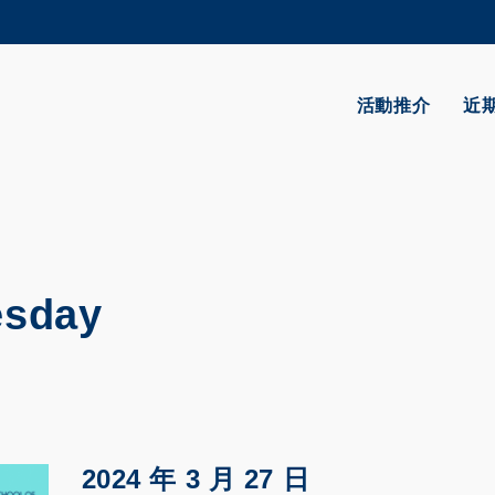
更多科大概覽
學術部門索引
生活@科大
活動推介
近
CAREERS AT HKUST
教授簡錄
esday
2024 年 3 月 27 日