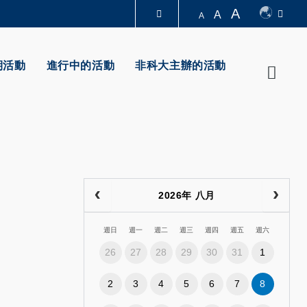
A
A
A
圖書館
期活動
進行中的活動
非科大主辦的活動
Searc
認識科大
2026年 八月
週日
週一
週二
週三
週四
週五
週六
26
27
28
29
30
31
1
2
3
4
5
6
7
8