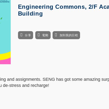
Engineering Commons, 2/F Ac
Building
分享
電郵
加到我的日程
tudying and assignments. SENG has got some amazing surp
you de-stress and recharge!