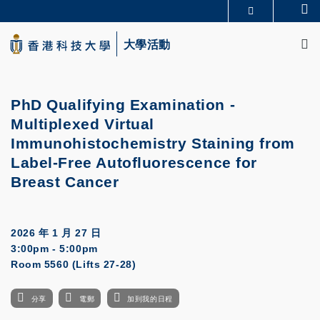
Skip
Se
更多科大概覽
to
M
科大新聞
學術部門索引
main
大學活動
生活@科大
圖書館
content
校園地圖及指南
CAREERS AT HKUST
教授簡錄
認識科大
PhD Qualifying Examination -
Multiplexed Virtual
Immunohistochemistry Staining from
Label-Free Autofluorescence for
Breast Cancer
2026 年 1 月 27 日
3:00pm - 5:00pm
Room 5560 (Lifts 27-28)
分享
電郵
加到我的日程