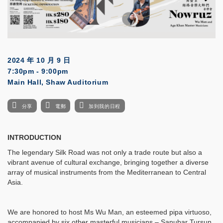
2024 年 10 月 9 日
7:30pm - 9:00pm
Main Hall, Shaw Auditorium
分享
電郵
加到我的日程
INTRODUCTION
The legendary Silk Road was not only a trade route but also a
vibrant avenue of cultural exchange, bringing together a diverse
array of musical instruments from the Mediterranean to Central
Asia.
We are honored to host Ms Wu Man, an esteemed pipa virtuoso,
accompanied by six other masterful musicians – Sanubar Tursun,