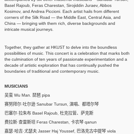
Basel Rajoub,
Feras Charestan, Sirojiddin Juraev, Abbos
Kosimov, and Andrea Piccioni. Each artist hails from different
corners of the Silk Road — the Middle East, Central Asia, and
China — bringing with them rich, diverse backgrounds and
intricate musical journeys.
Together, they gather at HKUST to delve into the boundless
possibilities of music. This concert is a celebration that marks both
the culmination of ten years of passionate experimentation and a
decade of artistic exploration that has continually pushed the
boundaries of traditional and contemporary music.
MUSICIANS
吴蛮
Wu Man.
琵琶 pipa
赛努拜尔·吐尔逊
Sanubar Tursun,
演唱、都塔尔琴
巴塞尔·拉朱布
Basel Rajoub,
杜克拉管、萨克斯
费拉斯·查雷斯坦
Feras Charestan,
卡农琴 qanun
嘉瑟·哈吉·尤瑟夫
Jasser Haj Youssef,
巴洛克古中提琴 viola