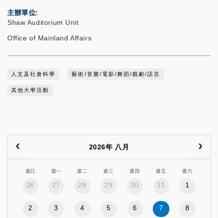
主辦單位
Shaw Auditorium Unit
Office of Mainland Affairs
人文及社會科學
藝術/音樂/電影/舞蹈/戲劇/語言
其他大學活動
2026年 八月
週日
週一
週二
週三
週四
週五
週六
26
27
28
29
30
31
1
2
3
4
5
6
7
8