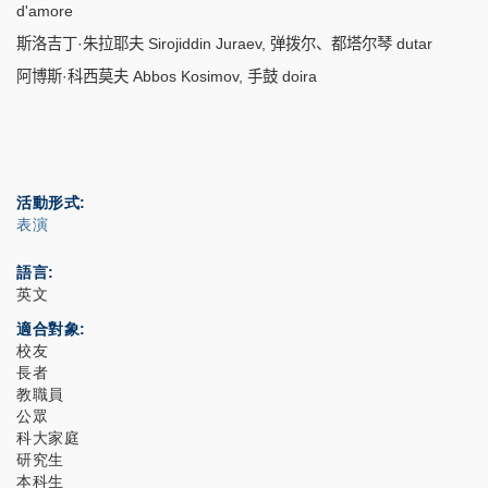
d'amore
斯洛吉丁·朱拉耶夫
Sirojiddin Juraev,
弹拨尔、都塔尔琴 dutar
阿博斯·科西莫夫
Abbos Kosimov,
手鼓 doira
活動形式
表演
語言
英文
適合對象
校友
長者
教職員
公眾
科大家庭
研究生
本科生