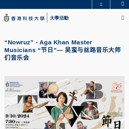
Skip
Se
更多科大概覽
to
M
科大新聞
學術部門索引
main
大學活動
生活@科大
圖書館
content
校園地圖及指南
CAREERS AT HKUST
教授簡錄
認識科大
“Nowruz” - Aga Khan Master
Musicians “
节日
”—
吴蛮与丝路音乐大师
们音乐会