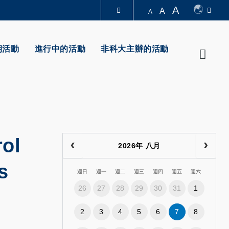
A
A
A
圖書館
期活動
進行中的活動
非科大主辦的活動
Searc
認識科大
rol
2026年 八月
s
週日
週一
週二
週三
週四
週五
週六
26
27
28
29
30
31
1
2
3
4
5
6
7
8