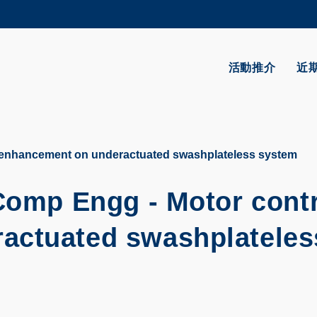
更多科大概覽
學術部門索引
生活@科大
活動推介
近
CAREERS AT HKUST
教授簡錄
l enhancement on underactuated swashplateless system
 Comp Engg - Motor cont
actuated swashplateles