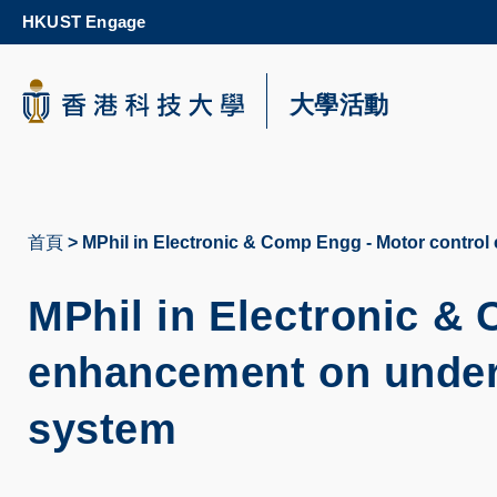
Skip
HKUST Engage
to
main
content
科大新聞
大學活動
校園地圖及指南
首頁
MPhil in Electronic & Comp Engg - Motor contro
導
航
MPhil in Electronic &
連
enhancement on under
結
system