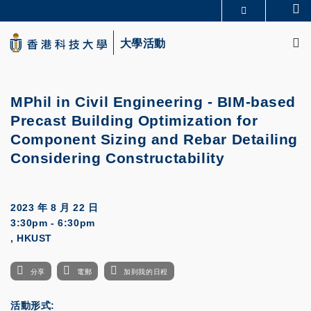
Skip
Se
更多科大概覽
to
M
科大新聞
學術部門索引
main
大學活動
生活@科大
圖書館
content
校園地圖及指南
CAREERS AT HKUST
教授簡錄
認識科大
MPhil in Civil Engineering - BIM-based
Precast Building Optimization for
Component Sizing and Rebar Detailing
Considering Constructability
2023 年 8 月 22 日
3:30pm - 6:30pm
, HKUST
分享
電郵
加到我的日程
活動形式