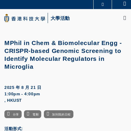
Skip
Se
更多科大概覽
to
M
科大新聞
學術部門索引
main
大學活動
生活@科大
圖書館
content
校園地圖及指南
CAREERS AT HKUST
教授簡錄
認識科大
MPhil in Chem & Biomolecular Engg -
CRISPR-based Genomic Screening to
Identify Molecular Regulators in
Microglia
2025 年 8 月 21 日
1:00pm - 4:00pm
, HKUST
分享
電郵
加到我的日程
活動形式