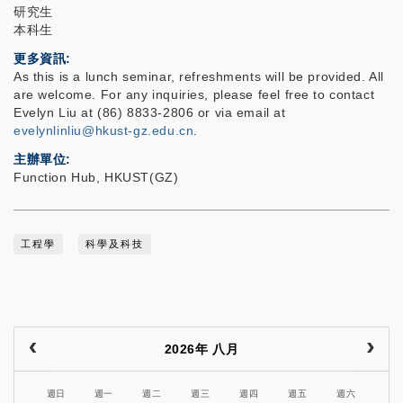
研究生
本科生
更多資訊
As this is a lunch seminar, refreshments will be provided. All
are welcome. For any inquiries, please feel free to contact
Evelyn Liu at (86) 8833-2806 or via email at
evelynlinliu@hkust-gz.edu.cn
.
主辦單位
Function Hub, HKUST(GZ)
工程學
科學及科技
2026年 八月
週日
週一
週二
週三
週四
週五
週六