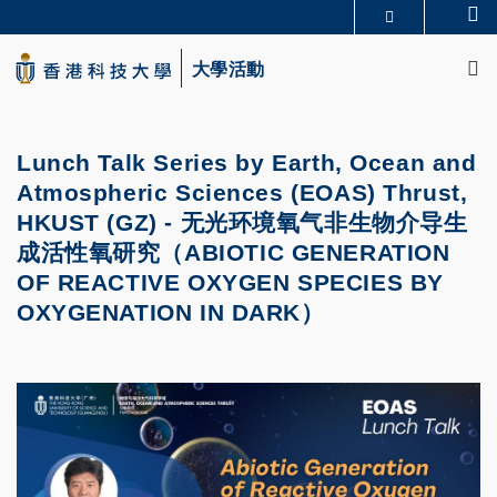
Skip
Se
更多科大概覽
to
M
科大新聞
學術部門索引
main
大學活動
生活@科大
圖書館
content
校園地圖及指南
CAREERS AT HKUST
教授簡錄
認識科大
Lunch Talk
Series by Earth, Ocean and
Atmospheric Sciences (EOAS) Thrust,
HKUST (GZ)
-
无光环境氧气非生物介导生
成活性氧研究（
ABIOTIC
GENERATION
OF
REACTIVE OXYGEN
SPECIES BY
OXYGENATION IN DARK
）