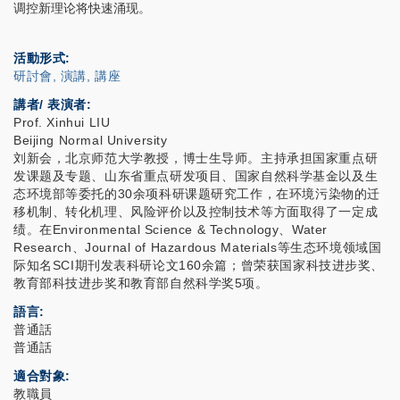
调控新理论将快速涌现。
活動形式
研討會, 演講, 講座
講者/ 表演者:
Prof. Xinhui LIU
Beijing Normal University
刘新会，北京师范大学教授，博士生导师。主持承担国家重点研
发课题及专题、山东省重点研发项目、国家自然科学基金以及生
态环境部等委托的
30
余项科研课题研究工作，在环境污染物的迁
移机制、转化机理、风险评价以及控制技术等方面取得了一定成
绩。在
Environmental Science & Technology
、
Water
Research
、
Journal of Hazardous Materials
等生态环境领域国
际知名
SCI
期刊发表科研论文
160
余篇；曾荣获国家科技进步奖、
教育部科技进步奖和教育部自然科学奖
5
项。
語言
普通話
普通話
適合對象
教職員