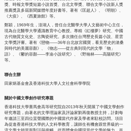
獎、時報文學獎短篇小說首獎、台北文學獎、聯合文學小說新人獎
推薦獎及多屆新聞媒體年度好書等。著有《匡超人》、《明朝》、
《大疫》、《西夏旅館》等。
鄭穎，1969年生，澎湖人，曾任台北醫學大學人文藝術中心主任，
現為台北醫學大學通識教育中心教授。專精《紅樓夢》研究、中國
古代物質文化史、古陶瓷研究。多次擔任台灣歷史長篇小說、星雲
文學獎評審。著有《戀物——36年台北故宮國寶，看見歷史的滄桑
與時代的美麗容顏》、《物志——從古典到現代的文學「物」
語》、《鬱的容顏——李渝小說研究》、《野翰林——高陽研究》
等。
聯合主辦
田家炳基金會及香港科技大學人文社會科學學院
關於中國文學創作研究專題
香港科技大學賽馬會高等研究院自2013年秋天開展了中國文學創作
研究專題，由著名的文學理論家及評論家劉再復教授主持，計劃每
年邀請三至四位蜚聲國際的中國當代作家及學者來駐校訪問。項目
為促進香港科技大學的人文科學教育，讓師生有機會跟世界級的一
流文學大師當面對話與接觸，從而體會中國現當代文學的魅力，並