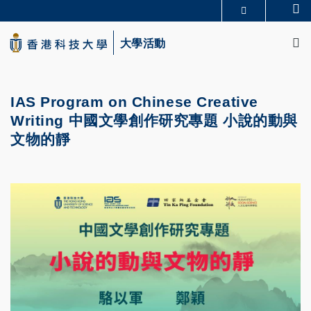
Skip
Se
更多科大概覽
to
M
科大新聞
學術部門索引
main
大學活動
生活@科大
圖書館
content
校園地圖及指南
CAREERS AT HKUST
教授簡錄
認識科大
IAS Program on Chinese Creative
Writing 中國文學創作研究專題 小說的動與
文物的靜