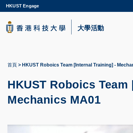
Skip
HKUST Engage
to
main
content
科大新聞
大學活動
校園地圖及指南
首頁
HKUST Roboics Team [Internal Training] - Mech
導
航
HKUST Roboics Team [I
連
Mechanics MA01
結