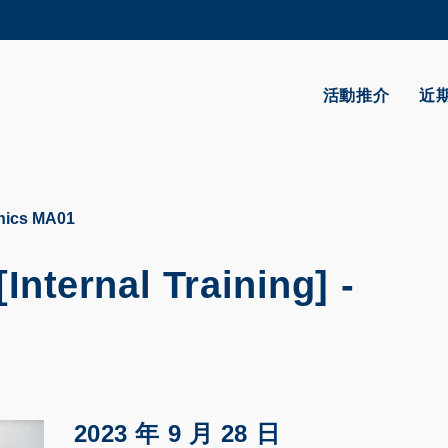
更多科大概覽
學術部門索引
生活@科大
活動推介
近
CAREERS AT HKUST
教授簡錄
anics MA01
nternal Training] -
2023 年 9 月 28 日