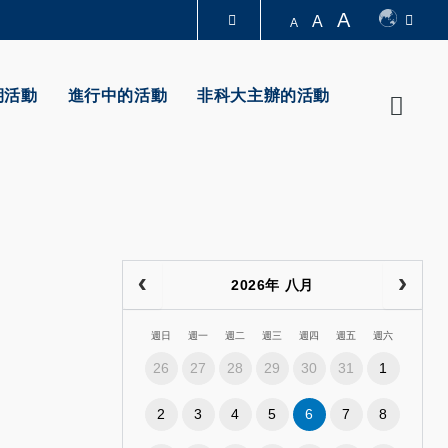
A
A
A
圖書館
期活動
進行中的活動
非科大主辦的活動
Searc
認識科大
2026年 八月
週日
週一
週二
週三
週四
週五
週六
26
27
28
29
30
31
1
2
3
4
5
6
7
8