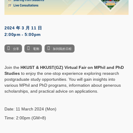
2024 年 3 月 11 日
2:00pm - 5:00pm
分享
電郵
加到我的日程
Join the
HKUST & HKUST(GZ) Virtual Fair on MPhil and PhD
Studies
to enjoy the one-stop experience exploring research
postgraduate study opportunities. You will gain insights into
various MPhil and PhD programs, information about generous
scholarships, and practical advice on applications.
Date: 11 March 2024 (Mon)
Time: 2:00pm (GM+8)