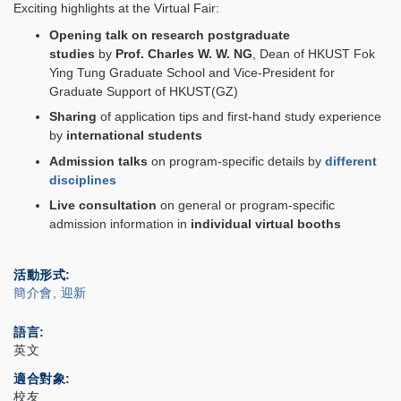
Exciting highlights at the Virtual Fair:
Opening talk on research postgraduate
studies
by
Prof. Charles W. W. NG
, Dean of HKUST Fok
Ying Tung Graduate School and Vice-President for
Graduate Support of HKUST(GZ)
Sharing
of application tips and
first-hand study experience
by
international students
Admission talks
on program-specific details by
different
disciplines
Live consultation
on
general or program-specific
admission information in
individual virtual booths
活動形式
簡介會, 迎新
語言
英文
適合對象
校友