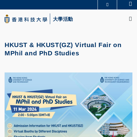
Skip
Se
更多科大概覽
to
M
科大新聞
學術部門索引
main
大學活動
生活@科大
圖書館
content
校園地圖及指南
CAREERS AT HKUST
教授簡錄
認識科大
HKUST & HKUST(GZ) Virtual Fair on
MPhil and PhD Studies