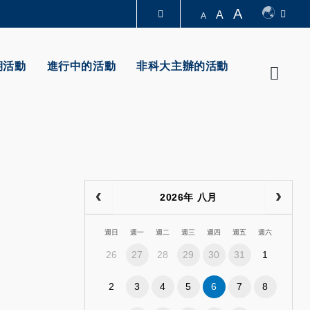
A
A
A
圖書館
期活動
進行中的活動
非科大主辦的活動
Searc
認識科大
2026年 八月
週日
週一
週二
週三
週四
週五
週六
26
27
28
29
30
31
1
2
3
4
5
6
7
8