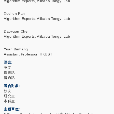
Algorithm Experts, Alibaba Tongyi Lab
Xuchen Pan
Algorithm Experts, Alibaba Tongyi Lab
Daoyuan Chen
Algorithm Experts, Alibaba Tongyi Lab
Yuan Binhang
Assistant Professor, HKUST
語言
英文
廣東話
普通話
適合對象
校友
研究生
本科生
主辦單位