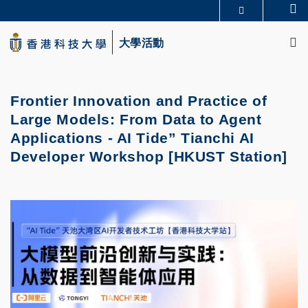
Skip
Se
更多科大概覽
to
M
科大新聞
學術部門索引
main
大學活動
生活@科大
圖書館
content
校園地圖及指南
CAREERS AT HKUST
教授簡錄
認識科大
Frontier Innovation and Practice of
Large Models: From Data to Agent
Applications
-
AI Tide” Tianchi AI
Developer Workshop [HKUST Station]