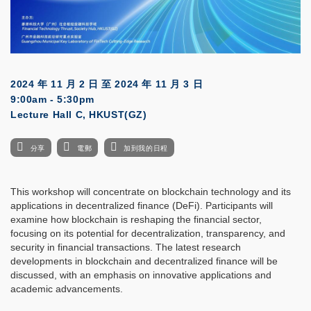
2024 年 11 月 2 日
至
2024 年 11 月 3 日
9:00am - 5:30pm
Lecture Hall C, HKUST(GZ)
分享
電郵
加到我的日程
This workshop will concentrate on blockchain technology and its
applications in decentralized finance (DeFi). Participants will
examine how blockchain is reshaping the financial sector,
focusing on its potential for decentralization, transparency, and
security in financial transactions. The latest research
developments in blockchain and decentralized finance will be
discussed, with an emphasis on innovative applications and
academic advancements.