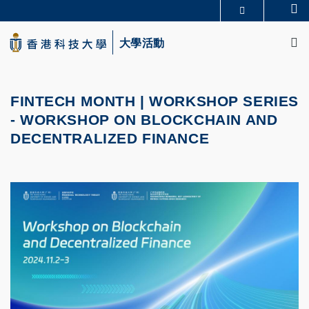
Skip
Se
更多科大概覽
to
M
科大新聞
學術部門索引
main
大學活動
生活@科大
圖書館
content
校園地圖及指南
CAREERS AT HKUST
教授簡錄
認識科大
FINTECH MONTH | WORKSHOP SERIES
-
WORKSHOP ON BLOCKCHAIN AND
DECENTRALIZED FINANCE