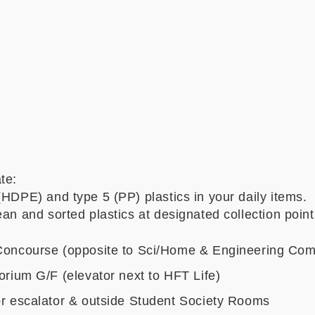
ate:
(HDPE) and type 5 (PP) plastics in your daily items.
ean and sorted plastics at designated collection poin
oncourse (opposite to Sci/Home & Engineering C
rium G/F (elevator next to HFT Life)
r escalator & outside Student Society Rooms