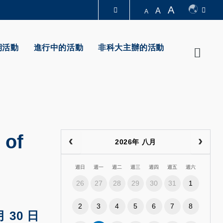
A
A
A
圖書館
期活動
進行中的活動
非科大主辦的活動
Searc
認識科大
 of
2026年 八月
週日
週一
週二
週三
週四
週五
週六
26
27
28
29
30
31
1
2
3
4
5
6
7
8
月 30 日