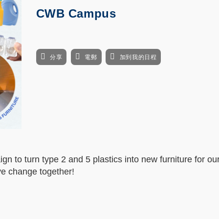
CWB Campus
分享
電郵
加到我的日程
gn to turn type 2 and 5 plastics into new furniture for o
ive change together!