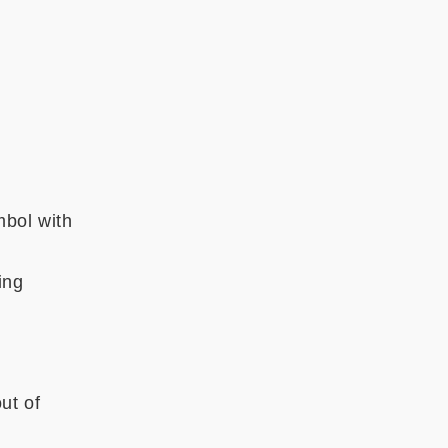
mbol with
ing
ut of