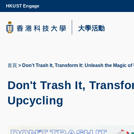
Skip
HKUST Engage
to
main
content
科大新聞
大學活動
校園地圖及指南
首頁
Don't Trash It, Transform It: Unleash the Magic of
導
航
Don't Trash It, Transfo
連
Upcycling
結