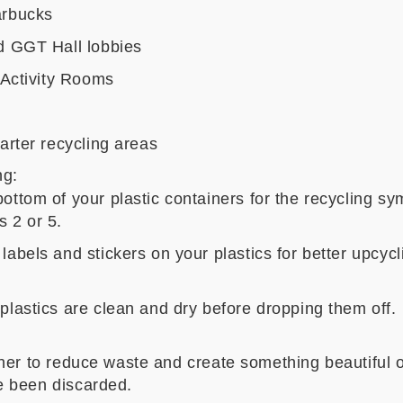
arbucks
nd GGT Hall lobbies
8 Activity Rooms
uarter recycling areas
ng:
ottom of your plastic containers for the recycling sy
s 2 or 5.
labels and stickers on your plastics for better upcycl
plastics are clean and dry before dropping them off.
her to reduce waste and create something beautiful o
e been discarded.