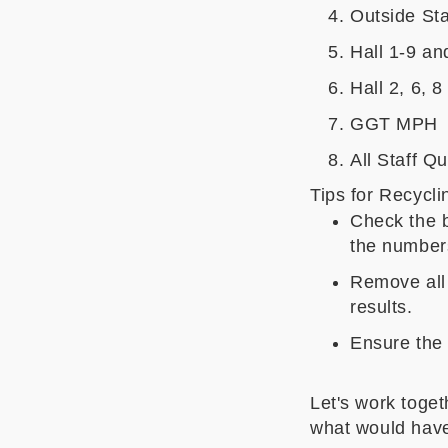
Outside St
Hall 1-9 a
Hall 2, 6, 
GGT MPH
All Staff Q
Tips for Recycli
Check the b
the number
Remove all 
results.
Ensure the 
Let's work toget
what would hav