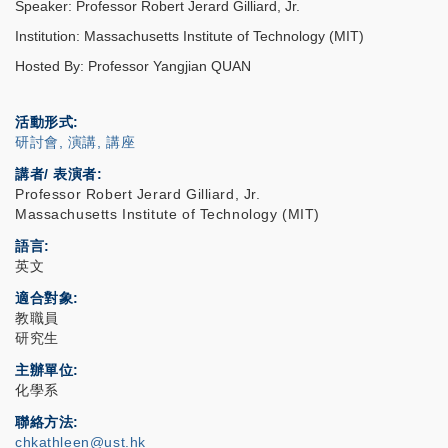
Speaker: Professor Robert Jerard Gilliard, Jr.
Institution: Massachusetts Institute of Technology (MIT)
Hosted By: Professor Yangjian QUAN
活動形式
研討會, 演講, 講座
講者/ 表演者:
Professor Robert Jerard Gilliard, Jr.
Massachusetts Institute of Technology (MIT)
語言
英文
適合對象
教職員
研究生
主辦單位
化學系
聯絡方法
chkathleen@ust.hk