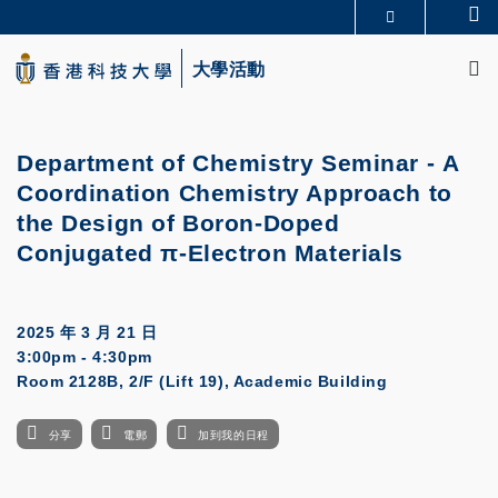
Skip
Se
更多科大概覽
to
M
科大新聞
學術部門索引
main
大學活動
生活@科大
圖書館
content
校園地圖及指南
CAREERS AT HKUST
教授簡錄
認識科大
Department of Chemistry Seminar - A
Coordination Chemistry Approach to
the Design of Boron-Doped
Conjugated π-Electron Materials
2025 年 3 月 21 日
3:00pm - 4:30pm
Room 2128B, 2/F (Lift 19), Academic Building
分享
電郵
加到我的日程