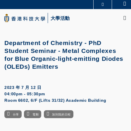
Skip
Se
更多科大概覽
to
M
科大新聞
學術部門索引
main
大學活動
生活@科大
圖書館
content
校園地圖及指南
CAREERS AT HKUST
教授簡錄
認識科大
Department of Chemistry - PhD
Student Seminar - Metal Complexes
for Blue Organic-light-emitting Diodes
(OLEDs) Emitters
2023 年 7 月 12 日
04:00pm - 05:30pm
Room 6602, 6/F (Lifts 31/32) Academic Building
分享
電郵
加到我的日程