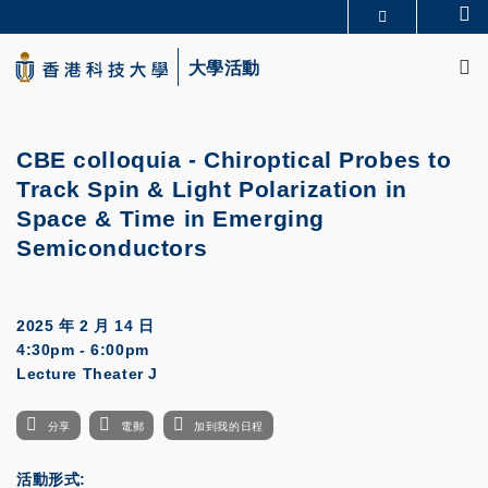
Skip
Se
更多科大概覽
to
M
科大新聞
學術部門索引
main
大學活動
生活@科大
圖書館
content
校園地圖及指南
CAREERS AT HKUST
教授簡錄
認識科大
CBE colloquia - Chiroptical Probes to
Track Spin & Light Polarization in
Space & Time in Emerging
Semiconductors
2025 年 2 月 14 日
4:30pm - 6:00pm
Lecture Theater J
分享
電郵
加到我的日程
活動形式