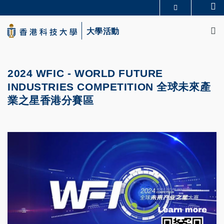
Skip
Se
更多科大概覽
to
M
科大新聞
學術部門索引
main
大學活動
生活@科大
圖書館
content
校園地圖及指南
CAREERS AT HKUST
教授簡錄
認識科大
2024 WFIC - WORLD FUTURE
INDUSTRIES COMPETITION 全球未來產
業之星香港分賽區