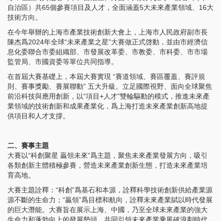
自治區）共65個參賽項目及人才，全面涵蓋5大未來產業領域、16大
技術方向。
在今年舉辦的上海市產業技術創新大會上，上海市人民政府副市長
陳杰爲2024年全球“未來產業之星”大賽做正式啓動，並由市經濟信
息化委聯合市委組織部、市發展改革委、市教委、市科委、市市場
監管局、市國資委等單位共同指導。
在首屆大賽基礎上，本屆大賽實現 “賽道領域、賽區覆蓋、賽評規
則、賽事獎勵、賽展聯動” 五大升級。立足國際視野、面向全球聚焦
前沿科技與應用創新，以“項目+人才”雙輪驅動的模式，推進未來產
業領域的技術創新和成果產業化，爲上海打造未來產業創新高地提
供項目和人才支撐。
二、賽事主題
大賽以“科創聚星 贏領未來”爲主題，聚焦未來產業發展方向，吸引
各類創新主體積極參賽，營造未來產業創新生態，打造未來產業培
育高地。
大賽主題詮釋：“科創”爲基石和本源，詮釋科學技術創新供給產業源
源不斷的生命力；“贏領”爲目標和航向，詮釋未來產業賦以時代發展
的巨大潛能。大賽旨在展示上海、中國，乃至全球未來產業的強大
生命力和蓬勃向上的發展勢頭，共同引領未來產業乘風破浪劃時代