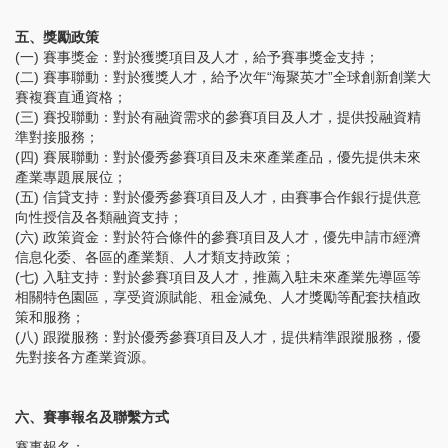
五、獎勵政策
(一) 賽事獎金：對於獲獎項目及人才，給予賽事獎金支持；
(二) 賽事聯動：對於獲獎人才，給予次年“海聚英才”全球創新創業大
賽複賽直通資格；
(三) 賽投聯動：對於有融資需求的參賽項目及人才，提供投融資精
準對接服務；
(四) 賽展聯動：對於優秀參賽項目及未來產業產品，優先提供未來
產業專題展展位；
(五) 信貸支持：對於優秀參賽項目及人才，由賽事合作銀行提供意
向性授信及各類融資支持；
(六) 政策資金：對於符合條件的參賽項目及人才，優先申請市經濟
信息化委、各區的產業類、人才類支持政策；
(七) 入駐支持：對於參賽項目及人才，推薦入駐未來產業先導區等
相關特色園區，享受資源賦能、租金減免、人才獎勵等配套扶植政
策和服務；
(八) 跟蹤服務：對於優秀參賽項目及人才，提供精準跟蹤服務，優
先對接各方產業資源。
六、賽事報名及聯繫方式
賽事報名：