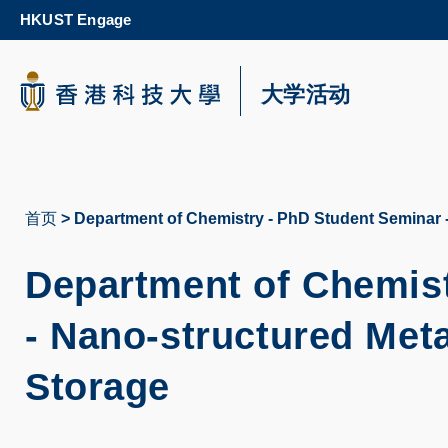
Skip
HKUST Engage
to
main
content
科大新闻
大学活动
校园地图及指南
首页
Department of Chemistry - PhD Student Seminar -
面
包
Department of Chemist
屑
- Nano-structured Met
Storage