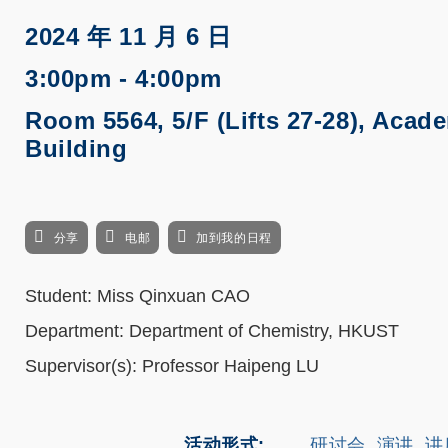
2024 年 11 月 6 日
3:00pm - 4:00pm
Room 5564, 5/F (Lifts 27-28), Acad
Building
分享
电邮
加到我的日程
Student: Miss Qinxuan CAO
Department: Department of Chemistry, HKUST
Supervisor(s): Professor Haipeng LU
活动形式
研讨会, 演讲, 