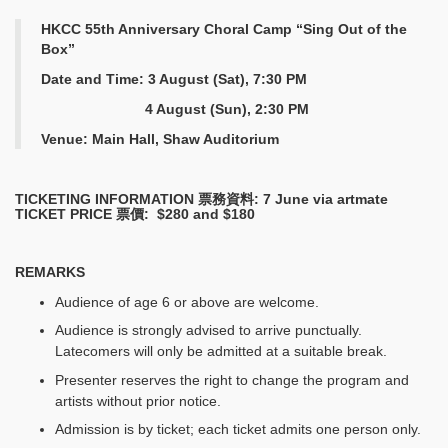
HKCC 55th Anniversary Choral Camp “Sing Out of the
Box”
Date and Time: 3 August (Sat), 7:30 PM
4 August (Sun), 2:30 PM
Venue: Main Hall, Shaw Auditorium
TICKETING INFORMATION
票務資料:
7 June via artmate
TICKET PRICE
票價
: $280 and $180
REMARKS
Audience of age 6 or above are welcome.
Audience is strongly advised to arrive punctually.
Latecomers will only be admitted at a suitable break.
Presenter reserves the right to change the program and
artists without prior notice.
Admission is by ticket; each ticket admits one person only.