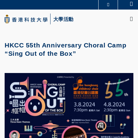
Skip
Se
更多科大概覽
to
M
科大新聞
學術部門索引
main
大學活動
生活@科大
圖書館
content
校園地圖及指南
CAREERS AT HKUST
教授簡錄
認識科大
HKCC 55th Anniversary Choral Camp
“Sing Out of the Box”