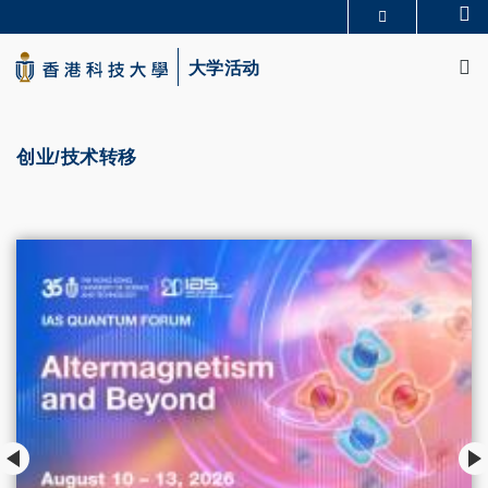
Skip
Se
更多科大概览
to
M
科大新闻
学术部门索引
main
大学活动
生活@科大
图书馆
content
校园地图及指南
CAREERS AT HKUST
教授简录
认识科大
创业/技术转移