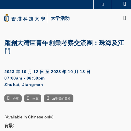
Skip
Se
更多科大概览
to
M
科大新闻
学术部门索引
main
大学活动
生活@科大
图书馆
content
校园地图及指南
CAREERS AT HKUST
教授简录
认识科大
躍創大灣區青年創業考察交流團：珠海及江
門
2023 年 10 月 12 日
至
2023 年 10 月 13 日
07:00am - 06:30pm
Zhuhai, Jiangmen
分享
电邮
加到我的日程
(Available in Chinese only)
背景：