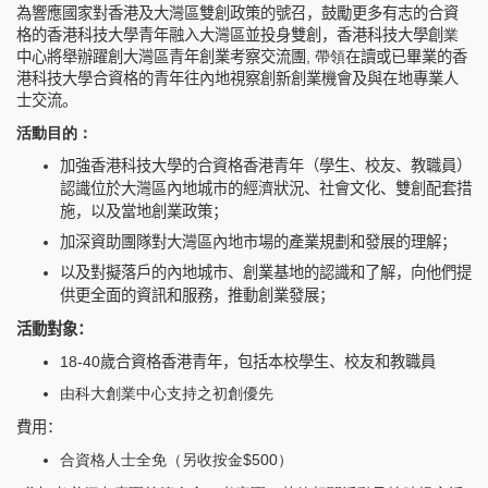
為響應國家對香港及大灣區雙創政策的號召，鼓勵更多有志的合資
格的香港科技大學青年融入大灣區並投身雙創，香港科技大學
創
業
中心將舉辦
躍創大灣區青年創業考察交流團
,
帶領
在讀或已畢業的香
港科技大學合資格的青年
往內地視察創新創業機會及與在地專業人
士交流
。
活動目的：
加強香港科技大學的合資格香港青年（學生、校友、教職員）
認識位於大灣區內地城市的經濟
狀況、社會
文化、雙創配套措
施，以及當地創業政策；
加深資助團隊對大灣區內地市場的產業規劃和發展的理解；
以及對擬落戶的內地城市、創業基地的認識和了解，向他們提
供更全面的資訊和服務，推動創業發展；
活動對象：
18-40
歲合資格香港青年，包括本校學生、校友和教職員
由科大創業中心支持之初創優先
費用：
合資格人士全免（另收按金$500）