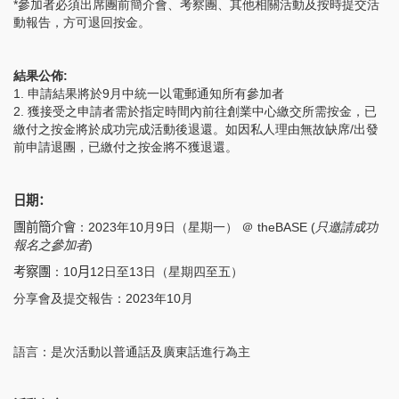
*
參加者必須出席團前簡介會、考察團、其他相關活動及按時提交活
動報告，方可退回按金。
結果公佈:
1.
申請結果將於9月中統一以電郵通知所有參加者
2. 獲接受之申請者需於指定時間內前往創業中心繳交所需按金，已
繳付之按金將於成功完成活動後退還。如因私人理由無故缺席/出發
前申請退團，已繳付之按金將不獲退還。
日期：
團前簡介會
：2023年10月9日（星期一） ＠ theBASE (
只邀請成功
報名之參加者
)
考察團
：
10
月
12
日至13日（星期四至五）
分享會及提交報告：2023年10月
語言：是次活動以普通話及廣東話進行為主