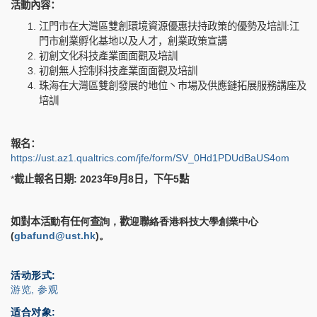
活動內容：
江門市在大灣區雙創環境資源優惠扶持政策的優勢及培訓
:
江
門市創業孵化基地以及人才，創業政策宣講
初創文化科技產業面面觀及培訓
初創無人控制科技產業面面觀及培訓
珠海在大灣區雙創發展的地位丶市場及供應鏈拓展服務講座及
培訓
報名：
https://ust.az1.qualtrics.com/jfe/form/SV_0Hd1PDUdBaUS4om
*
截止報名日期
: 2023
年
9
月
8
日，下午
5
點
如對本活
動
有任
何
查
詢，
歡
迎
聯
絡香港科技大學創業中心
(
gbafund@ust.hk
)
。
活动形式
游览, 参观
适合对象