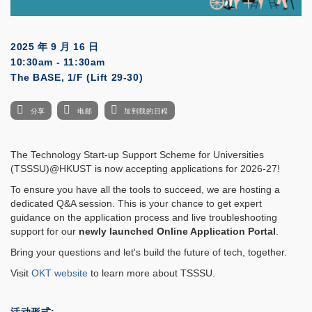
2025 年 9 月 16 日
10:30am - 11:30am
The BASE, 1/F (Lift 29-30)
分享
电邮
加到我的日程
The Technology Start-up Support Scheme for Universities
(TSSSU)@HKUST is now accepting applications for 2026-27!
To ensure you have all the tools to succeed, we are hosting a
dedicated Q&A session. This is your chance to get expert
guidance on the application process and live troubleshooting
support for our
newly launched Online Application Portal
.
Bring your questions and let's build the future of tech, together.
Visit
OKT website
to learn more about TSSSU.