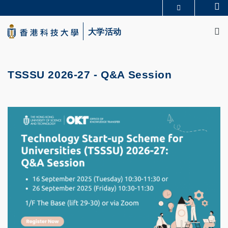
Skip
Se
更多科大概览
to
M
科大新闻
学术部门索引
main
大学活动
生活@科大
图书馆
content
校园地图及指南
CAREERS AT HKUST
教授简录
认识科大
TSSSU 2026-27 - Q&A Session