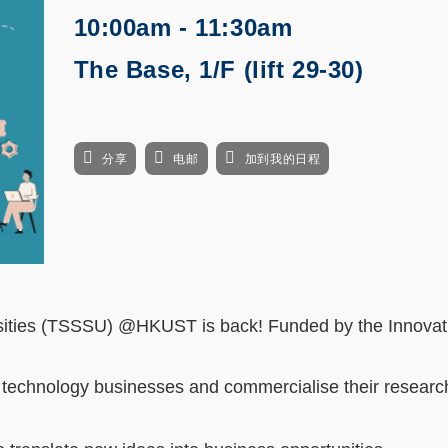
10:00am - 11:30am
The Base, 1/F (lift 29-30)
分享
电邮
加到我的日程
sities (TSSSU) @HKUST is back! Funded by the Innovat
up technology businesses and commercialise their resear