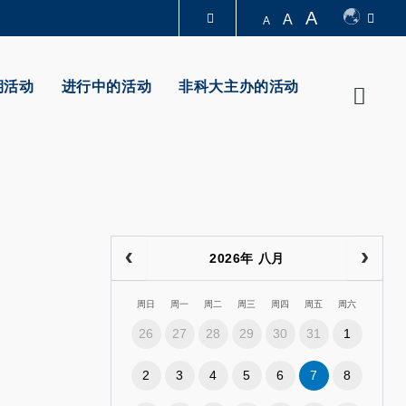
A
A
A
图书馆
期活动
进行中的活动
非科大主办的活动
Searc
认识科大
2026年 八月
周日
周一
周二
周三
周四
周五
周六
26
27
28
29
30
31
1
2
3
4
5
6
7
8