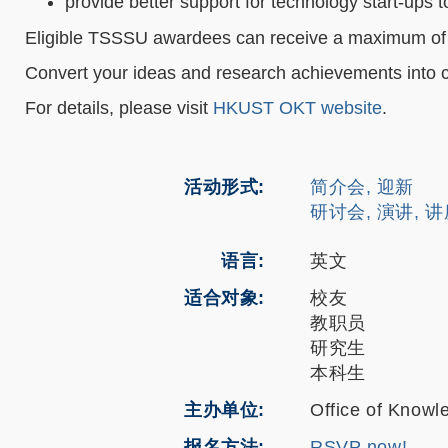
provide better support for technology start-ups t
Eligible TSSSU awardees can receive a maximum o
Convert your ideas and research achievements into c
For details, please visit
HKUST OKT website
.
活动形式
简介会, 迎新
研讨会, 演讲, 
语言
英文
适合对象
校友
教职员
研究生
本科生
主办单位
Office of Knowl
报名方法
RSVP now!