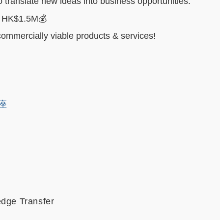
o translate new ideas into business opportunities.
f HK$1.5M💰
ommercially viable products & services!
讲座
edge Transfer