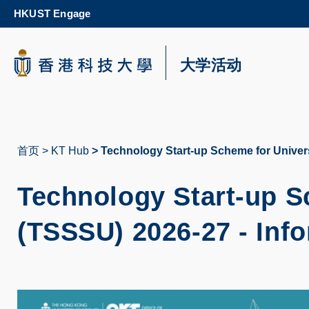
Skip
HKUST Engage
to
main
content
科大新闻
大学活动
校园地图及指南
首页
KT Hub
Technology Start-up Scheme for Univers
面
包
Technology Start-up S
屑
(TSSSU) 2026-27 - Inf