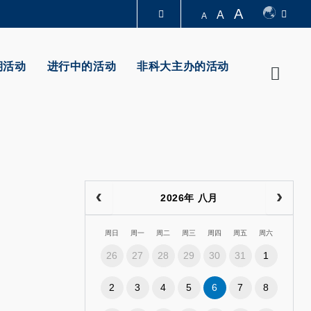
A
A
A
图书馆
期活动
进行中的活动
非科大主办的活动
Searc
认识科大
2026年 八月
周日
周一
周二
周三
周四
周五
周六
26
27
28
29
30
31
1
2
3
4
5
6
7
8