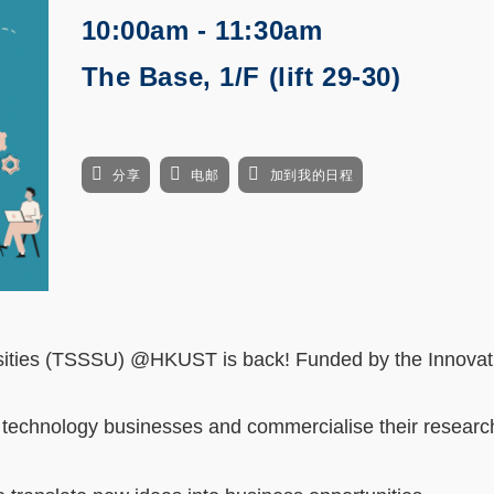
10:00am - 11:30am
The Base, 1/F (lift 29-30)
分享
电邮
加到我的日程
sities (TSSSU) @HKUST is back! Funded by the Innovat
up technology businesses and commercialise their resear