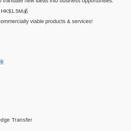
o translate new ideas into business opportunities.
f HK$1.5M💰
ommercially viable products & services!
讲座
edge Transfer