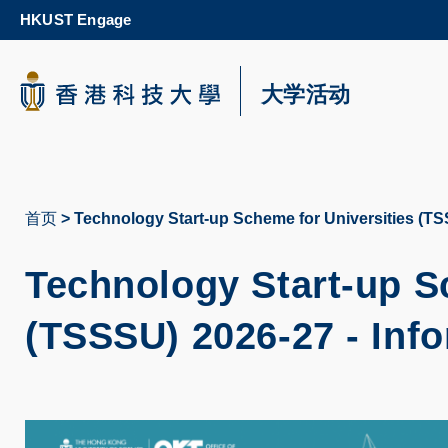
Skip
HKUST Engage
to
main
content
科大新闻
大学活动
校园地图及指南
首页
Technology Start-up Scheme for Universities (TS
面
包
Technology Start-up S
屑
(TSSSU) 2026-27 - Inf