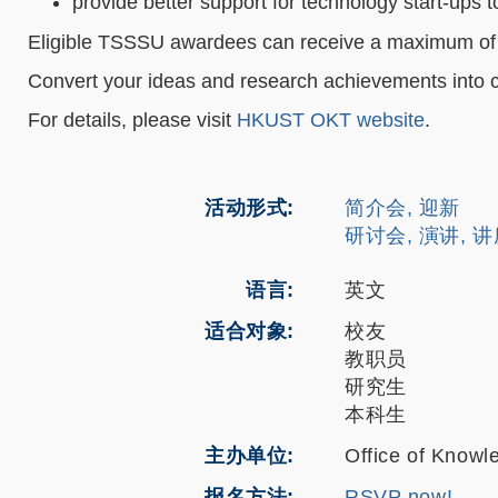
provide better support for technology start-ups t
Eligible TSSSU awardees can receive a maximum o
Convert your ideas and research achievements into c
For details, please visit
HKUST OKT website
.
活动形式
简介会, 迎新
研讨会, 演讲, 
语言
英文
适合对象
校友
教职员
研究生
本科生
主办单位
Office of Knowl
报名方法
RSVP now!