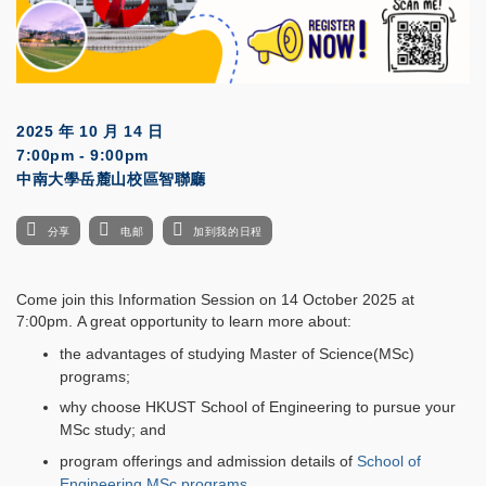
2025 年 10 月 14 日
7:00pm - 9:00pm
中南大學岳麓山校區智聯廳
分享
电邮
加到我的日程
Come join this Information Session on 14 October 2025 at
7:00pm. A great opportunity to learn more about:
the advantages of studying Master of Science(MSc)
programs;
why choose HKUST School of Engineering to pursue your
MSc study; and
program offerings and admission details of
School of
Engineering MSc programs
.