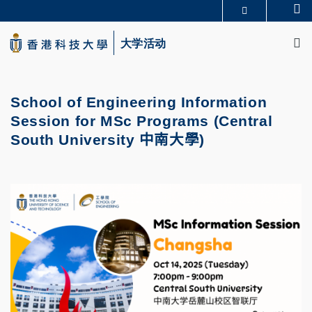
Skip
Se
更多科大概览
to
M
科大新闻
学术部门索引
main
大学活动
生活@科大
图书馆
content
校园地图及指南
CAREERS AT HKUST
教授简录
认识科大
School of Engineering Information
Session for MSc Programs (
Central
South University
中南大學
)