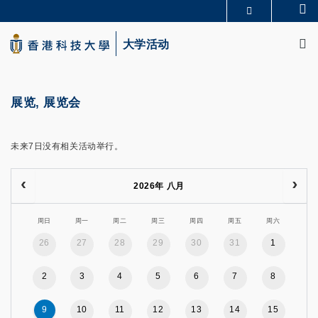
Skip
Se
更多科大概览
to
M
科大新闻
学术部门索引
main
大学活动
生活@科大
图书馆
content
校园地图及指南
CAREERS AT HKUST
教授简录
认识科大
展览, 展览会
未来7日没有相关活动举行。
2026年 八月
周日
周一
周二
周三
周四
周五
周六
26
27
28
29
30
31
1
2
3
4
5
6
7
8
9
10
11
12
13
14
15