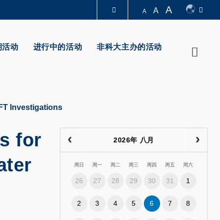
A
A
A
图书馆
期活动
进行中的活动
非科大主办的活动
Searc
认识科大
FT Investigations
s for
2026年 八月
ater
周日
周一
周二
周三
周四
周五
周六
26
27
28
29
30
31
1
2
3
4
5
6
7
8