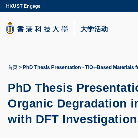
Skip
HKUST Engage
to
main
content
科大新闻
大学活动
校园地图及指南
首页
PhD Thesis Presentation - TiO₂-Based Materials f
面
包
PhD Thesis Presentatio
屑
Organic Degradation i
with DFT Investigation