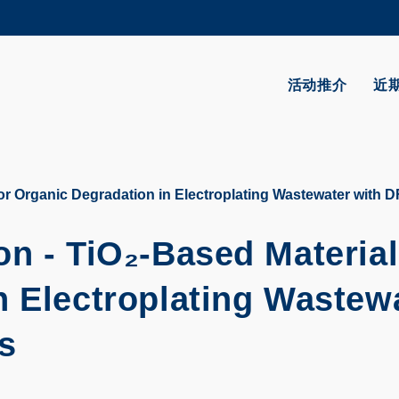
更多科大概览
学术部门索引
生活@科大
活动推介
近
CAREERS AT HKUST
教授简录
or Organic Degradation in Electroplating Wastewater with D
n - TiO₂-Based Material
n Electroplating Wastew
s