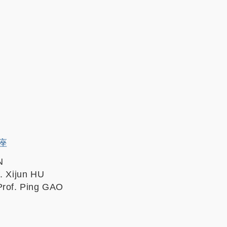
讲座
N
f. Xijun HU
Prof. Ping GAO