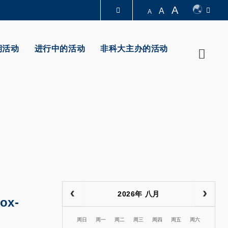
A
A
A
图书馆
期活动
进行中的活动
非科大主办的活动
Searc
认识科大
2026年 八月
ox-
周日
周一
周二
周三
周四
周五
周六