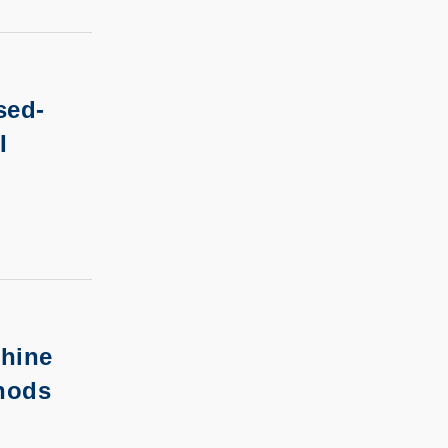
sed-
I
hine
hods