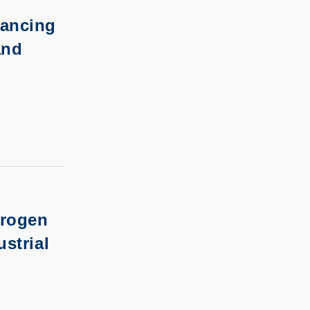
ancing
and
drogen
strial