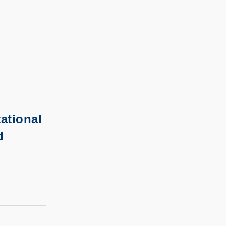
ational
d