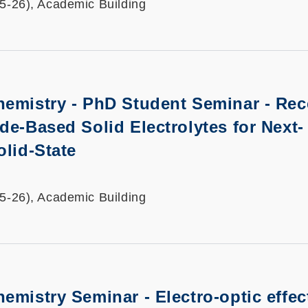
25-26), Academic Building
hemistry - PhD Student Seminar - Rec
de-Based Solid Electrolytes for Next-
olid-State
25-26), Academic Building
hemistry Seminar -
Electro-optic effec