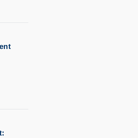
ent
t: