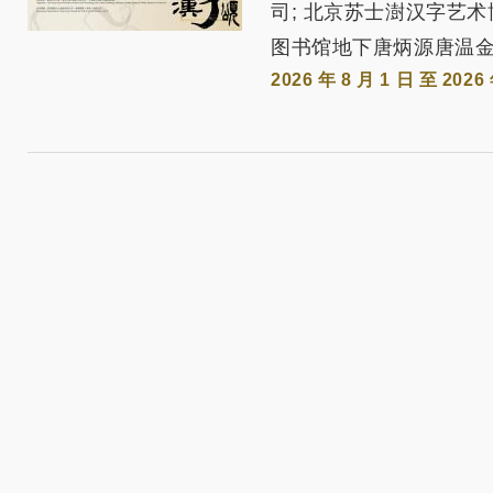
司; 北京苏士澍汉字艺术
图书馆地下唐炳源唐温
2026 年 8 月 1 日 至 2026