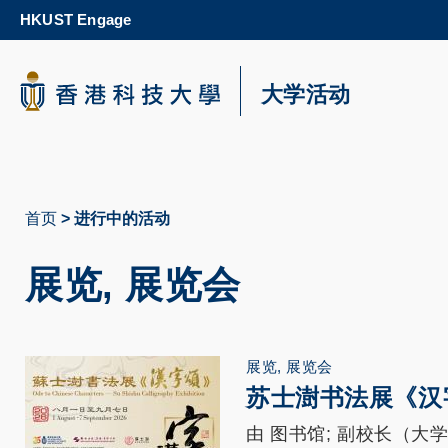
Skip
HKUST Engage
to
main
content
科大新闻
大学活动
校园地图及指南
首页
进行中的活动
面
包
展览, 展览会
屑
展览, 展览会
苏士澍书法展《汉
由 图书馆; 副校长（大