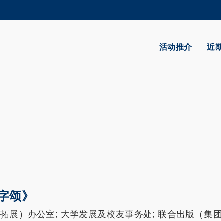
更多科大概览
学术部门索引
生活@科大
活动推介
近
CAREERS AT HKUST
教授简录
字颂》
学拓展）办公室; 大学发展及校友事务处; 联合出版（集