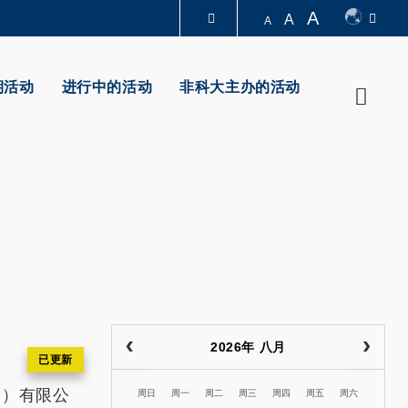
A
A
A
图书馆
期活动
进行中的活动
非科大主办的活动
Searc
认识科大
2026年 八月
团）有限公
周日
周一
周二
周三
周四
周五
周六