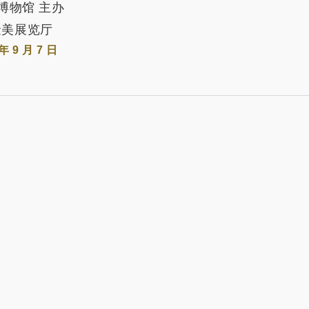
博物馆 主办
金美展览厅
 年 9 月 7 日