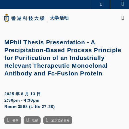
Skip
Se
更多科大概览
to
M
科大新闻
学术部门索引
main
大学活动
生活@科大
图书馆
content
校园地图及指南
CAREERS AT HKUST
教授简录
认识科大
MPhil Thesis Presentation - A
Precipitation-Based Process Principle
for Purification of an Industrially
Relevant Therapeutic Monoclonal
Antibody and Fc-Fusion Protein
2025 年 8 月 13 日
2:30pm - 4:30pm
Room 3598 (Lifts 27-28)
分享
电邮
加到我的日程