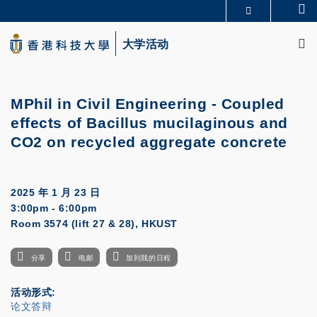
Skip
Se
更多科大概览
to
M
科大新闻
学术部门索引
main
大学活动
生活@科大
图书馆
content
校园地图及指南
CAREERS AT HKUST
教授简录
认识科大
MPhil in Civil Engineering - Coupled
effects of Bacillus mucilaginous and
CO2 on recycled aggregate concrete
2025 年 1 月 23 日
3:00pm - 6:00pm
Room 3574 (lift 27 & 28), HKUST
分享
电邮
加到我的日程
活动形式
论文答辩