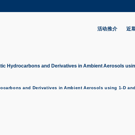
更多科大概览
学术部门索引
生活@科大
活动推介
近
CAREERS AT HKUST
教授简录
matic Hydrocarbons and Derivatives in Ambient Aerosols u
drocarbons and Derivatives in Ambient Aerosols using 1-D an