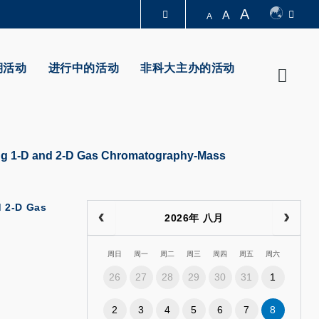
A
A
A
图书馆
期活动
进行中的活动
非科大主办的活动
Searc
认识科大
sing 1-D and 2-D Gas Chromatography-Mass
d 2-D Gas
2026年 八月
周日
周一
周二
周三
周四
周五
周六
26
27
28
29
30
31
1
2
3
4
5
6
7
8