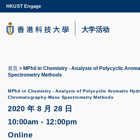
Skip
HKUST Engage
to
main
content
科大新闻
大学活动
校园地图及指南
首页
MPhil in Chemistry - Analysis of Polycyclic Aro
面
Spectrometry Methods
包
MPhil in Chemistry - Analysis of Polycyclic Aromatic Hy
屑
Chromatography-Mass Spectrometry Methods
2020 年 8 月 28 日
10:00am - 12:00pm
Online