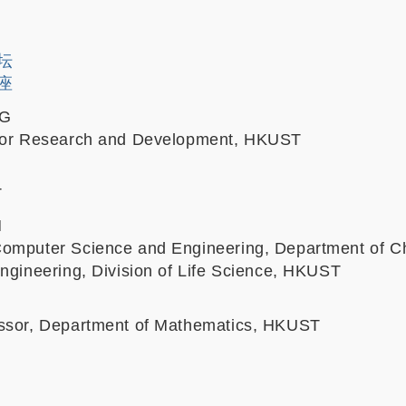
论坛
讲座
NG
 for Research and Development, HKUST
T
N
Computer Science and Engineering, Department of C
Engineering, Division of Life Science, HKUST
essor, Department of Mathematics, HKUST