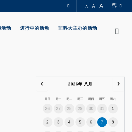
A
A
A
图书馆
期活动
进行中的活动
非科大主办的活动
Searc
认识科大
2026年 八月
周日
周一
周二
周三
周四
周五
周六
26
27
28
29
30
31
1
2
3
4
5
6
7
8