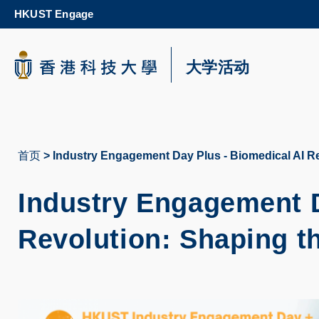
Skip
HKUST Engage
to
main
content
科大新闻
大学活动
校园地图及指南
首页
Industry Engagement Day Plus - Biomedical AI Re
面
包
Industry Engagement D
屑
Revolution: Shaping th