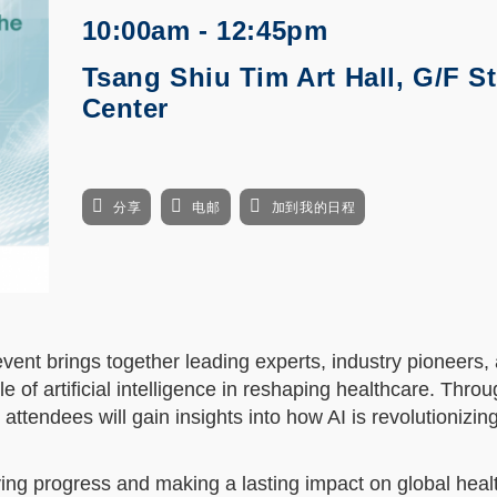
10:00am - 12:45pm
Tsang Shiu Tim Art Hall, G/F S
Center
分享
电邮
加到我的日程
vent brings together leading experts, industry pioneers,
e of artificial intelligence in reshaping healthcare. Throu
ttendees will gain insights into how AI is revolutionizin
iving progress and making a lasting impact on global heal