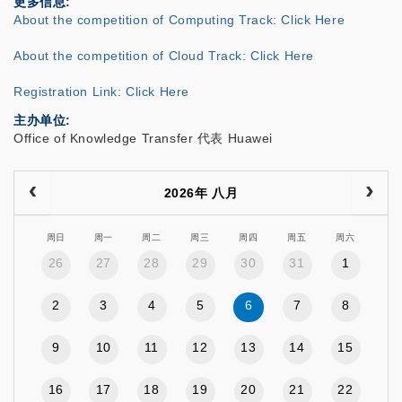
更多信息
About the competition of Computing Track: Click Here
About the competition of Cloud Track: Click Here
Registration Link: Click Here
主办单位
Office of Knowledge Transfer 代表 Huawei
2026年 八月
周日
周一
周二
周三
周四
周五
周六
26
27
28
29
30
31
1
2
3
4
5
6
7
8
9
10
11
12
13
14
15
16
17
18
19
20
21
22