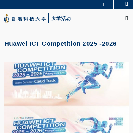
Skip
Se
更多科大概览
to
M
科大新闻
学术部门索引
main
大学活动
生活@科大
图书馆
content
校园地图及指南
CAREERS AT HKUST
教授简录
认识科大
Huawei ICT Competition 2025 -2026