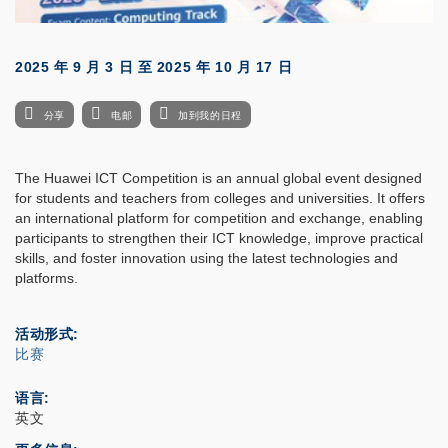
2025 年 9 月 3 日
至
2025 年 10 月 17 日
分享
电邮
加到我的日程
The Huawei ICT Competition is an annual global event designed
for students and teachers from colleges and universities. It offers
an international platform for competition and exchange, enabling
participants to strengthen their ICT knowledge, improve practical
skills, and foster innovation using the latest technologies and
platforms.
活动形式
比赛
语言
英文