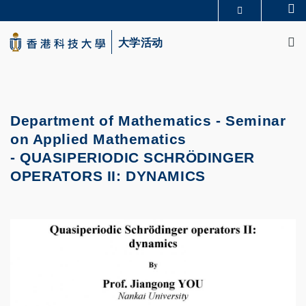
Skip
Se
更多科大概览
to
M
科大新闻
学术部门索引
main
大学活动
生活@科大
图书馆
content
校园地图及指南
CAREERS AT HKUST
教授简录
认识科大
Department of Mathematics -
Seminar
on Applied Mathematics
-
QUASIPERIODIC SCHRÖDINGER
OPERATORS II: DYNAMICS