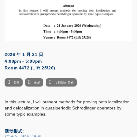
2026 年 1 月 21 日
4:00pm - 5:00pm
Room 4472 (Lift 25/26)
分享
电邮
加到我的日程
In this lecture, I will present methods for proving both localization
and delocalization in quasiperiodic Schrödinger operators by
some typic examples.
活动形式