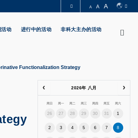
A
A
A
图书馆
期活动
进行中的活动
非科大主办的活动
Searc
认识科大
inative Functionalization Strategy
2026年 八月
周日
周一
周二
周三
周四
周五
周六
26
27
28
29
30
31
1
ategy
2
3
4
5
6
7
8