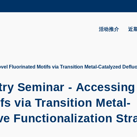
更多科大概览
学术部门索引
生活@科大
活动推介
近
CAREERS AT HKUST
教授简录
 Fluorinated Motifs via Transition Metal-Catalyzed Defluor
ry Seminar - Accessing
fs via Transition Metal-
ve Functionalization Str