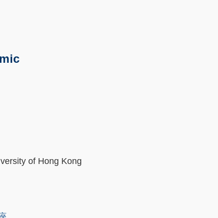
emic
iversity of Hong Kong
讲座