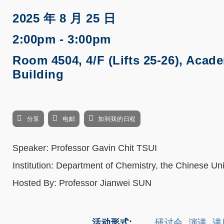
2025 年 8 月 25 日
2:00pm - 3:00pm
Room 4504, 4/F (Lifts 25-26), Acad
Building
分享
电邮
加到我的日程
Speaker: Professor Gavin Chit TSUI
Institution: Department of Chemistry, the Chinese Un
Hosted By: Professor Jianwei SUN
活动形式
研讨会, 演讲, 