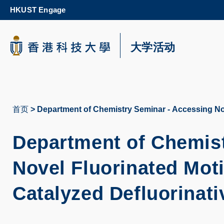
Skip
HKUST Engage
to
main
content
科大新闻
大学活动
校园地图及指南
首页
Department of Chemistry Seminar - Accessing Novel
面
包
Department of Chemist
屑
Novel Fluorinated Moti
Catalyzed Defluorinati