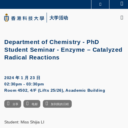
Skip
Se
更多科大概览
to
M
科大新闻
学术部门索引
main
大学活动
生活@科大
图书馆
content
校园地图及指南
CAREERS AT HKUST
教授简录
认识科大
Department of Chemistry - PhD
Student Seminar - Enzyme – Catalyzed
Radical Reactions
2024 年 1 月 23 日
02:30pm - 03:30pm
Room 4502, 4/F (Lifts 25/26), Academic Building
分享
电邮
加到我的日程
Student: Miss Shijia LI