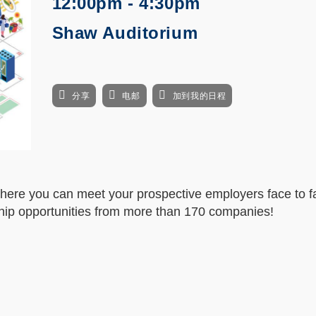
12:00pm - 4:30pm
Shaw Auditorium
分享
电邮
加到我的日程
where you can meet your prospective employers face to 
ship opportunities from more than 170 companies!