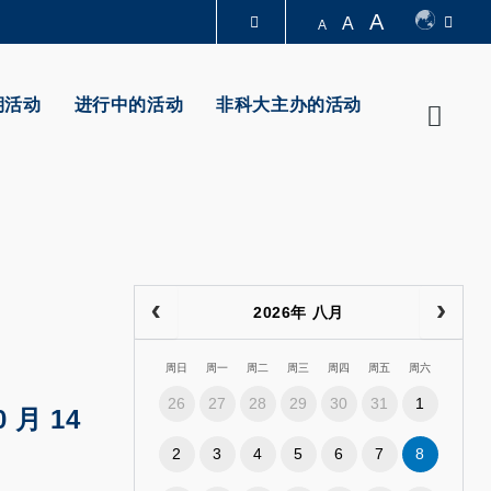
A
A
A
图书馆
期活动
进行中的活动
非科大主办的活动
Searc
认识科大
2026年 八月
周日
周一
周二
周三
周四
周五
周六
26
27
28
29
30
31
1
0 月 14
2
3
4
5
6
7
8