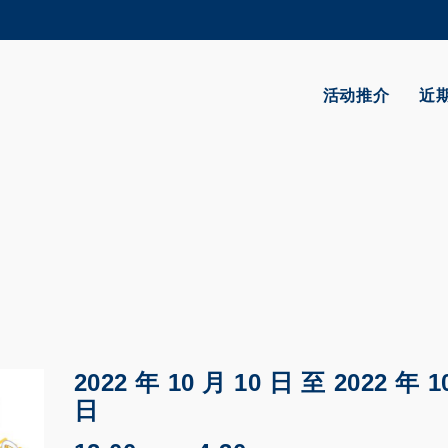
更多科大概览
学术部门索引
生活@科大
活动推介
近
CAREERS AT HKUST
教授简录
2022 年 10 月 10 日
至
2022 年 1
日