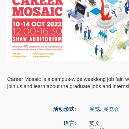
Career Mosaic is a campus-wide weeklong job fair, 
join us and learn about the graduate jobs and intern
活动形式
展览, 展览会
语言
英文